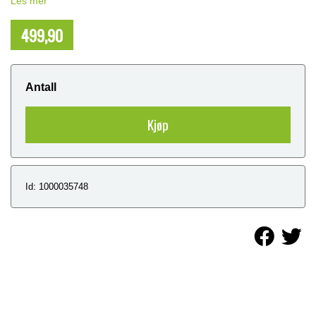
Les mer
499,90
NOK
Antall
Kjøp
Id: 1000035748