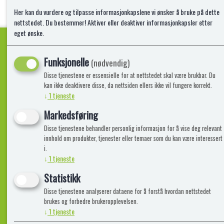
Her kan du vurdere og tilpasse informasjonkapslene vi ønsker å bruke på dette
nettstedet. Du bestemmer! Aktiver eller deaktiver informasjonkapsler etter
eget ønske.
Funksjonelle
(nødvendig)
Kvalitetsprodukter!
Disse tjenestene er essensielle for at nettstedet skal være brukbar. Du
kan ikke deaktivere disse, da nettsiden ellers ikke vil fungere korrekt.
↓
1
tjeneste
Informasjon
Lekegigante
Markedsføring
Disse tjenestene behandler personlig informasjon for å vise deg relevant
Frakt, Retur og Reklamasjon
Kontakt oss
innhold om produkter, tjenester eller temaer som du kan være interessert
Om oss
i.
↓
1
tjeneste
Statistikk
Disse tjenestene analyserer dataene for å forstå hvordan nettstedet
brukes og forbedre brukeropplevelsen.
↓
1
tjeneste