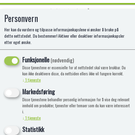
Personvern
0
Her kan du vurdere og tilpasse informasjonkapslene vi ønsker å bruke på
dette nettstedet. Du bestemmer! Aktiver eller deaktiver informasjonkapsler
etter eget ønske.
HANSA KANIN 23 CM.L
Funksjonelle
HA-2796
(nødvendig)
Disse tjenestene er essensielle for at nettstedet skal være brukbar. Du
kan ikke deaktivere disse, da nettsiden ellers ikke vil fungere korrekt.
↓
1
tjeneste
Markedsføring
Disse tjenestene behandler personlig informasjon for å vise deg relevant
innhold om produkter, tjenester eller temaer som du kan være interessert
i.
↓
1
tjeneste
Statistikk