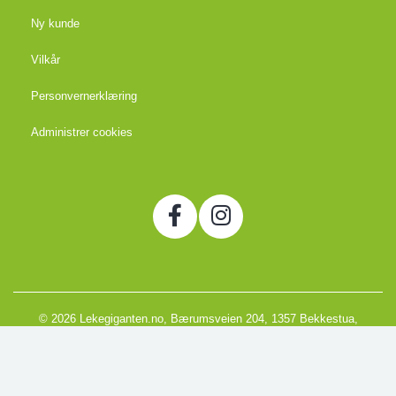
Ny kunde
Vilkår
Personvernerklæring
Administrer cookies
© 2026 Lekegiganten.no, Bærumsveien 204, 1357 Bekkestua,
Norge
Org. 988666866MVA
Powered by Proline