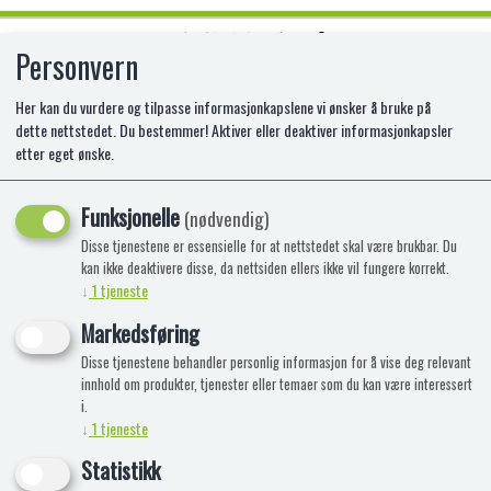
Personvern
0
Her kan du vurdere og tilpasse informasjonkapslene vi ønsker å bruke på
dette nettstedet. Du bestemmer! Aktiver eller deaktiver informasjonkapsler
etter eget ønske.
HEELYS PURE STR 32 770448
Funksjonelle
(nødvendig)
Disse tjenestene er essensielle for at nettstedet skal være brukbar. Du
kan ikke deaktivere disse, da nettsiden ellers ikke vil fungere korrekt.
↓
1
tjeneste
Markedsføring
Disse tjenestene behandler personlig informasjon for å vise deg relevant
innhold om produkter, tjenester eller temaer som du kan være interessert
i.
↓
1
tjeneste
Statistikk