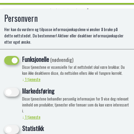
Personvern
0
Her kan du vurdere og tilpasse informasjonkapslene vi ønsker å bruke på
dette nettstedet. Du bestemmer! Aktiver eller deaktiver informasjonkapsler
etter eget ønske.
HEY CLAY - ALIENS - 15 CANS
Funksjonelle
Lufttørkende leire - 15 bokser og
(nødvendig)
modelleringssett
Disse tjenestene er essensielle for at nettstedet skal være brukbar. Du
kan ikke deaktivere disse, da nettsiden ellers ikke vil fungere korrekt.
↓
1
tjeneste
Markedsføring
Disse tjenestene behandler personlig informasjon for å vise deg relevant
innhold om produkter, tjenester eller temaer som du kan være interessert
i.
↓
1
tjeneste
Statistikk