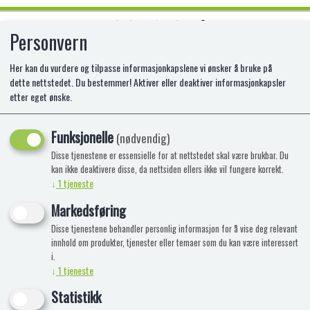
Personvern
0
Her kan du vurdere og tilpasse informasjonkapslene vi ønsker å bruke på
dette nettstedet. Du bestemmer! Aktiver eller deaktiver informasjonkapsler
etter eget ønske.
HOPPING CLUB, JUMPING RABBIT,
17 CM
Funksjonelle
(nødvendig)
Disse tjenestene er essensielle for at nettstedet skal være brukbar. Du
NT-25004095
kan ikke deaktivere disse, da nettsiden ellers ikke vil fungere korrekt.
↓
1
tjeneste
Markedsføring
Disse tjenestene behandler personlig informasjon for å vise deg relevant
innhold om produkter, tjenester eller temaer som du kan være interessert
i.
↓
1
tjeneste
Statistikk