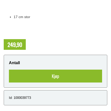
17 cm stor
249,90
NOK
Antall
Kjøp
Id: 1000039773