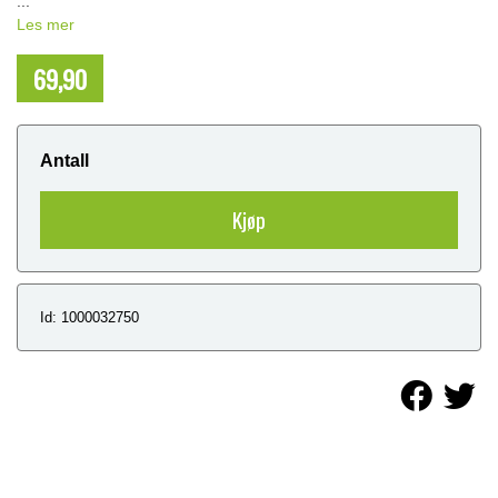
...
Les mer
69,90
NOK
Antall
Kjøp
Id: 1000032750