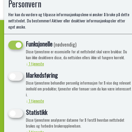
Personvern
Her kan du vurdere og tilpasse informasjonkapslene vi ønsker å bruke på dette
nettstedet. Du bestemmer! Aktiver eller deaktiver informasjonkapsler etter
eget ønske.
Funksjonelle
Kvalitetsprodukter!
(nødvendig)
Disse tjenestene er essensielle for at nettstedet skal være brukbar. Du
kan ikke deaktivere disse, da nettsiden ellers ikke vil fungere korrekt.
↓
1
tjeneste
Informasjon
Lekegigante
Markedsføring
Disse tjenestene behandler personlig informasjon for å vise deg relevant
Frakt, Retur og Reklamasjon
Kontakt oss
innhold om produkter, tjenester eller temaer som du kan være interessert
Om oss
i.
↓
1
tjeneste
Statistikk
Disse tjenestene analyserer dataene for å forstå hvordan nettstedet
brukes og forbedre brukeropplevelsen.
↓
1
tjeneste