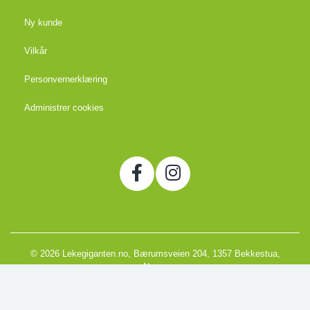
Ny kunde
Vilkår
Personvernerklæring
Administrer cookies
© 2026 Lekegiganten.no, Bærumsveien 204, 1357 Bekkestua,
Norge
Org. 988666866MVA
Powered by Proline