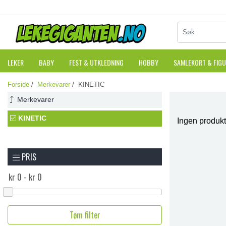
LEKER
BABY
FEST & UTKLEDNING
HOBBY
SAMLEKORT & FIG
Forside
/
Merkevarer
/ KINETIC
Merkevarer
KINETIC
Ingen produkt
PRIS
Tøm filter