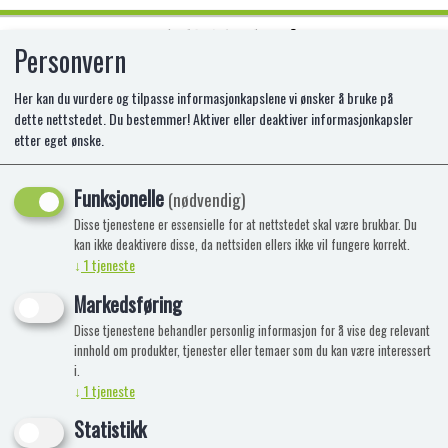
Personvern
0
Her kan du vurdere og tilpasse informasjonkapslene vi ønsker å bruke på
dette nettstedet. Du bestemmer! Aktiver eller deaktiver informasjonkapsler
etter eget ønske.
KOOL-AID BURSTS SOFT DRINK
BERRY BLUE 20
Funksjonelle
(nødvendig)
Disse tjenestene er essensielle for at nettstedet skal være brukbar. Du
kan ikke deaktivere disse, da nettsiden ellers ikke vil fungere korrekt.
↓
1
tjeneste
Markedsføring
Disse tjenestene behandler personlig informasjon for å vise deg relevant
innhold om produkter, tjenester eller temaer som du kan være interessert
i.
↓
1
tjeneste
Statistikk