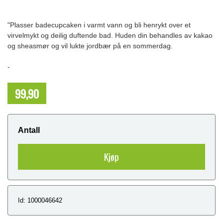
"Plasser badecupcaken i varmt vann og bli henrykt over et
virvelmykt og deilig duftende bad. Huden din behandles av kakao
og sheasmør og vil lukte jordbær på en sommerdag.
-
99,90
NOK
Antall
Kjøp
Id: 1000046642