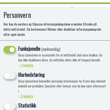
Personvern
0
Her kan du vurdere og tilpasse informasjonkapslene vi ønsker å bruke på
dette nettstedet. Du bestemmer! Aktiver eller deaktiver informasjonkapsler
etter eget ønske.
KREMET CUPCAKE "PINK CLOUD"
Funksjonelle
Rosa - Jordbær 70g
(nødvendig)
Disse tjenestene er essensielle for at nettstedet skal være brukbar. Du
kan ikke deaktivere disse, da nettsiden ellers ikke vil fungere korrekt.
↓
1
tjeneste
Markedsføring
Disse tjenestene behandler personlig informasjon for å vise deg relevant
innhold om produkter, tjenester eller temaer som du kan være interessert
i.
↓
1
tjeneste
Statistikk