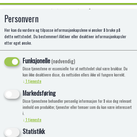
Personvern
0
Her kan du vurdere og tilpasse informasjonkapslene vi ønsker å bruke på
dette nettstedet. Du bestemmer! Aktiver eller deaktiver informasjonkapsler
etter eget ønske.
LEGO 10314 DEKORASJON MED
TØRKEDE BLOMST
Funksjonelle
(nødvendig)
Disse tjenestene er essensielle for at nettstedet skal være brukbar. Du
LE-10314
kan ikke deaktivere disse, da nettsiden ellers ikke vil fungere korrekt.
↓
1
tjeneste
Markedsføring
Disse tjenestene behandler personlig informasjon for å vise deg relevant
innhold om produkter, tjenester eller temaer som du kan være interessert
i.
↓
1
tjeneste
Statistikk