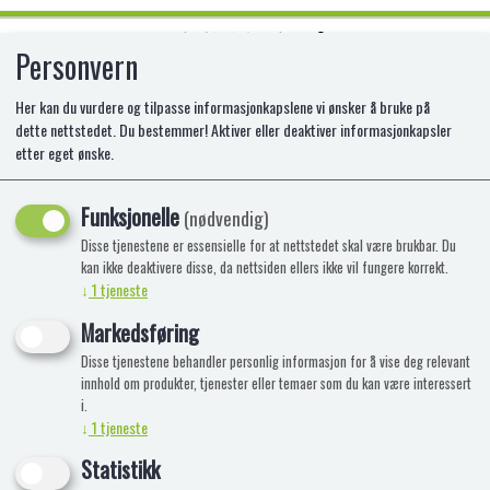
Personvern
0
Her kan du vurdere og tilpasse informasjonkapslene vi ønsker å bruke på
dette nettstedet. Du bestemmer! Aktiver eller deaktiver informasjonkapsler
etter eget ønske.
LEGO 10972 VILLE DYR FRA
HAVDYPET
Funksjonelle
(nødvendig)
Disse tjenestene er essensielle for at nettstedet skal være brukbar. Du
LE-10972
kan ikke deaktivere disse, da nettsiden ellers ikke vil fungere korrekt.
↓
1
tjeneste
Markedsføring
Disse tjenestene behandler personlig informasjon for å vise deg relevant
innhold om produkter, tjenester eller temaer som du kan være interessert
i.
↓
1
tjeneste
Statistikk