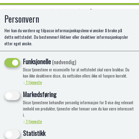
Personvern
0
Her kan du vurdere og tilpasse informasjonkapslene vi ønsker å bruke på
dette nettstedet. Du bestemmer! Aktiver eller deaktiver informasjonkapsler
etter eget ønske.
LEGO 31199 MARVEL STUDIOS
IRON MAN
Funksjonelle
(nødvendig)
Disse tjenestene er essensielle for at nettstedet skal være brukbar. Du
LE-31199
kan ikke deaktivere disse, da nettsiden ellers ikke vil fungere korrekt.
↓
1
tjeneste
Markedsføring
Disse tjenestene behandler personlig informasjon for å vise deg relevant
innhold om produkter, tjenester eller temaer som du kan være interessert
i.
↓
1
tjeneste
Statistikk