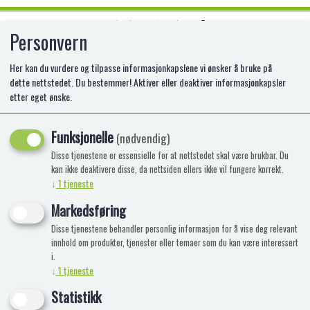
Personvern
0
Her kan du vurdere og tilpasse informasjonkapslene vi ønsker å bruke på
dette nettstedet. Du bestemmer! Aktiver eller deaktiver informasjonkapsler
etter eget ønske.
LEGO-41448 HEARTLAKE CITYS
KINO
Funksjonelle
(nødvendig)
Disse tjenestene er essensielle for at nettstedet skal være brukbar. Du
LE-41448
kan ikke deaktivere disse, da nettsiden ellers ikke vil fungere korrekt.
↓
1
tjeneste
Markedsføring
Disse tjenestene behandler personlig informasjon for å vise deg relevant
innhold om produkter, tjenester eller temaer som du kan være interessert
i.
↓
1
tjeneste
Statistikk