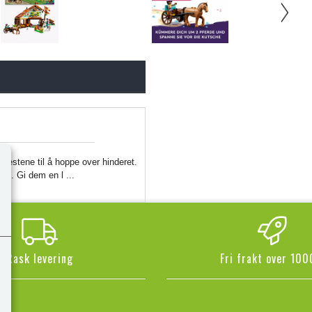
 hestene til å hoppe over hinderet.
ske. Gi dem en l ...
Rask levering
Fri frakt over 100