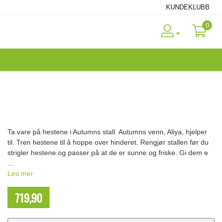
KUNDEKLUBB
0
Ta vare på hestene i Autumns stall. Autumns venn, Aliya, hjelper
til. Tren hestene til å hoppe over hinderet. Rengjør stallen før du
strigler hestene og passer på at de er sunne og friske. Gi dem e
...
Les mer
719,90
NOK