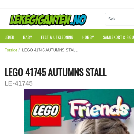
LEKER
BABY
FEST & UTKLEDNING
HOBBY
SAMLEKORT & FIG
Forside
/ LEGO 41745 AUTUMNS STALL
LEGO 41745 AUTUMNS STALL
LE-41745