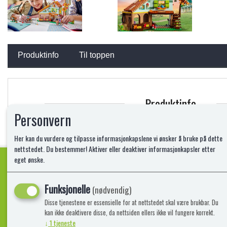
Produktinfo
Til toppen
Produktinfo
Personvern
Ta vare på hestene i Autumns stall. Autumns venn, Aliya, hjelper til. Tren
Rengjør stallen før du strigler hestene og passer på at de er sunne og fri
Her kan du vurdere og tilpasse informasjonkapslene vi ønsker å bruke på dette
Les mer
nettstedet. Du bestemmer! Aktiver eller deaktiver informasjonkapsler etter
eget ønske.
Funksjonelle
Kvalitetsprodukter!
(nødvendig)
Disse tjenestene er essensielle for at nettstedet skal være brukbar. Du
kan ikke deaktivere disse, da nettsiden ellers ikke vil fungere korrekt.
↓
1
tjeneste