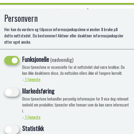
Personvern
0
Her kan du vurdere og tilpasse informasjonkapslene vi ønsker å bruke på
dette nettstedet. Du bestemmer! Aktiver eller deaktiver informasjonkapsler
etter eget ønske.
LEGO 75352 DIORAMA MED
KEISERENS TRONSAL
Funksjonelle
(nødvendig)
Disse tjenestene er essensielle for at nettstedet skal være brukbar. Du
LE-75352
kan ikke deaktivere disse, da nettsiden ellers ikke vil fungere korrekt.
↓
1
tjeneste
Markedsføring
Disse tjenestene behandler personlig informasjon for å vise deg relevant
innhold om produkter, tjenester eller temaer som du kan være interessert
i.
↓
1
tjeneste
Statistikk