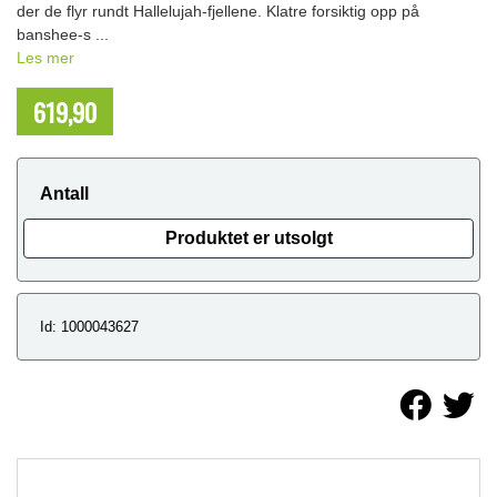
der de flyr rundt Hallelujah-fjellene. Klatre forsiktig opp på
banshee-s ...
Les mer
619,90
NOK
Antall
Produktet er utsolgt
Id: 1000043627