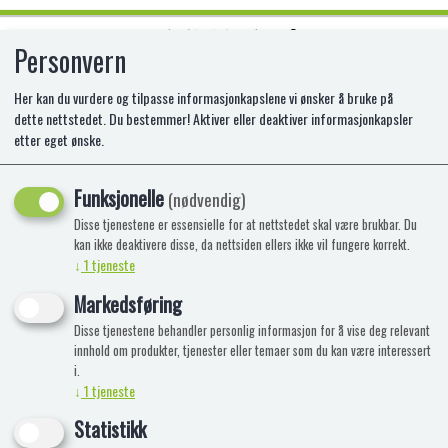
Personvern
0
Her kan du vurdere og tilpasse informasjonkapslene vi ønsker å bruke på
dette nettstedet. Du bestemmer! Aktiver eller deaktiver informasjonkapsler
etter eget ønske.
LEGO 75572 JAKE OG NEYTIRIS
FØRSTE BANSH
Funksjonelle
(nødvendig)
Disse tjenestene er essensielle for at nettstedet skal være brukbar. Du
LE-75572
kan ikke deaktivere disse, da nettsiden ellers ikke vil fungere korrekt.
↓
1
tjeneste
Markedsføring
Disse tjenestene behandler personlig informasjon for å vise deg relevant
innhold om produkter, tjenester eller temaer som du kan være interessert
i.
↓
1
tjeneste
Statistikk