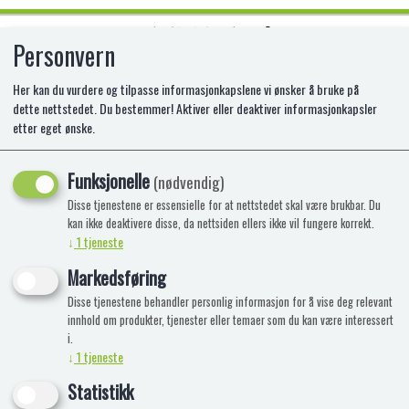
Personvern
0
Her kan du vurdere og tilpasse informasjonkapslene vi ønsker å bruke på
dette nettstedet. Du bestemmer! Aktiver eller deaktiver informasjonkapsler
etter eget ønske.
LEGO 76168 CAPTAIN AMERICAS
ROBOTDRAKT
Funksjonelle
(nødvendig)
Disse tjenestene er essensielle for at nettstedet skal være brukbar. Du
LE-76168
kan ikke deaktivere disse, da nettsiden ellers ikke vil fungere korrekt.
↓
1
tjeneste
Markedsføring
Disse tjenestene behandler personlig informasjon for å vise deg relevant
innhold om produkter, tjenester eller temaer som du kan være interessert
i.
↓
1
tjeneste
Statistikk