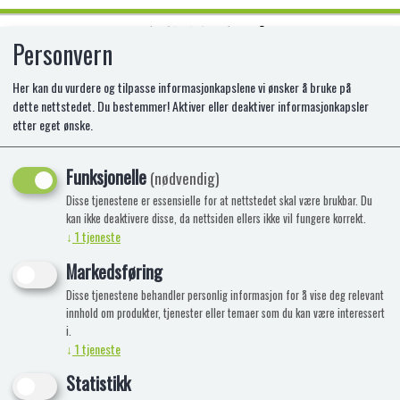
Personvern
0
Her kan du vurdere og tilpasse informasjonkapslene vi ønsker å bruke på
dette nettstedet. Du bestemmer! Aktiver eller deaktiver informasjonkapsler
etter eget ønske.
LEGO 76170 IRON MAN MOT
THANOS
Funksjonelle
(nødvendig)
Disse tjenestene er essensielle for at nettstedet skal være brukbar. Du
LE-76170
kan ikke deaktivere disse, da nettsiden ellers ikke vil fungere korrekt.
↓
1
tjeneste
Markedsføring
Disse tjenestene behandler personlig informasjon for å vise deg relevant
innhold om produkter, tjenester eller temaer som du kan være interessert
i.
↓
1
tjeneste
Statistikk