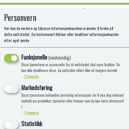
Personvern
0
Her kan du vurdere og tilpasse informasjonkapslene vi ønsker å bruke på
dette nettstedet. Du bestemmer! Aktiver eller deaktiver informasjonkapsler
etter eget ønske.
LEGO EKSTRABANESETTET
BOWSERS MUSKELBIL
Funksjonelle
(nødvendig)
Disse tjenestene er essensielle for at nettstedet skal være brukbar. Du
LE-71431
kan ikke deaktivere disse, da nettsiden ellers ikke vil fungere korrekt.
↓
1
tjeneste
Markedsføring
Disse tjenestene behandler personlig informasjon for å vise deg relevant
innhold om produkter, tjenester eller temaer som du kan være interessert
i.
↓
1
tjeneste
Statistikk