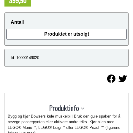
399,90
NOK
Antall
Produktet er utsolgt
Id: 10000149020
Produktinfo
Bygg og kjør Bowsers kule muskelbil! Bruk den gule spaken for å
bevege panserpynten eller aktivere andre triks. Kjør bilen med
LEGO® Mario™, LEGO® Luigi™ eller LEGO® Peach™ (figurene