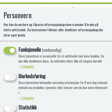
Personvern
0
Her kan du vurdere og tilpasse informasjonkapslene vi ønsker å bruke på
dette nettstedet. Du bestemmer! Aktiver eller deaktiver informasjonkapsler
etter eget ønske.
L.O.L. CONFETTI GLITTER POP
BIRTHDAY PDQ
Funksjonelle
(nødvendig)
Disse tjenestene er essensielle for at nettstedet skal være brukbar. Du
kan ikke deaktivere disse, da nettsiden ellers ikke vil fungere korrekt.
↓
1
tjeneste
Markedsføring
Disse tjenestene behandler personlig informasjon for å vise deg relevant
innhold om produkter, tjenester eller temaer som du kan være interessert
i.
↓
1
tjeneste
Statistikk