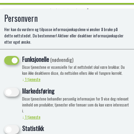
Personvern
0
Her kan du vurdere og tilpasse informasjonkapslene vi ønsker å bruke på
dette nettstedet. Du bestemmer! Aktiver eller deaktiver informasjonkapsler
etter eget ønske.
L.O.L. SURPRISE BOYS
Funksjonelle
(nødvendig)
Disse tjenestene er essensielle for at nettstedet skal være brukbar. Du
kan ikke deaktivere disse, da nettsiden ellers ikke vil fungere korrekt.
↓
1
tjeneste
Markedsføring
Disse tjenestene behandler personlig informasjon for å vise deg relevant
innhold om produkter, tjenester eller temaer som du kan være interessert
i.
↓
1
tjeneste
Statistikk