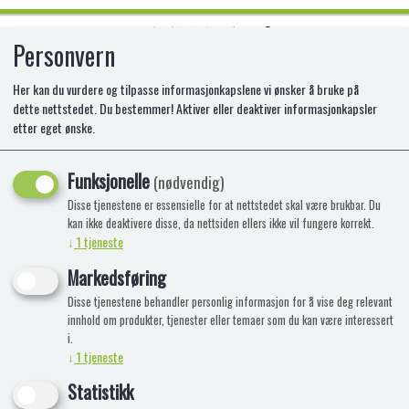
Personvern
0
Her kan du vurdere og tilpasse informasjonkapslene vi ønsker å bruke på
dette nettstedet. Du bestemmer! Aktiver eller deaktiver informasjonkapsler
etter eget ønske.
L.O.L. SURPRISE ROUTE 707
Funksjonelle
(nødvendig)
Disse tjenestene er essensielle for at nettstedet skal være brukbar. Du
kan ikke deaktivere disse, da nettsiden ellers ikke vil fungere korrekt.
↓
1
tjeneste
Markedsføring
Disse tjenestene behandler personlig informasjon for å vise deg relevant
innhold om produkter, tjenester eller temaer som du kan være interessert
i.
↓
1
tjeneste
Statistikk