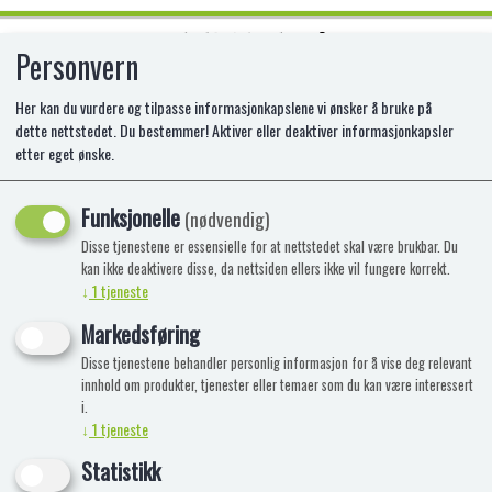
Personvern
0
Her kan du vurdere og tilpasse informasjonkapslene vi ønsker å bruke på
dette nettstedet. Du bestemmer! Aktiver eller deaktiver informasjonkapsler
etter eget ønske.
MARIO RIDING YOSHI INFLATABLE
Funksjonelle
EX-5858154
(nødvendig)
Disse tjenestene er essensielle for at nettstedet skal være brukbar. Du
kan ikke deaktivere disse, da nettsiden ellers ikke vil fungere korrekt.
↓
1
tjeneste
Markedsføring
Disse tjenestene behandler personlig informasjon for å vise deg relevant
innhold om produkter, tjenester eller temaer som du kan være interessert
i.
↓
1
tjeneste
Statistikk