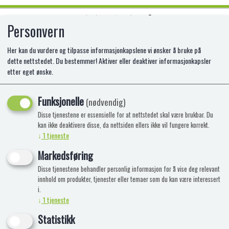
Personvern
0
Her kan du vurdere og tilpasse informasjonkapslene vi ønsker å bruke på
dette nettstedet. Du bestemmer! Aktiver eller deaktiver informasjonkapsler
etter eget ønske.
MEGA GUMMIES BEAR 4 STUKS
600 G
Funksjonelle
(nødvendig)
Disse tjenestene er essensielle for at nettstedet skal være brukbar. Du
GO-XG2005
kan ikke deaktivere disse, da nettsiden ellers ikke vil fungere korrekt.
↓
1
tjeneste
Markedsføring
Disse tjenestene behandler personlig informasjon for å vise deg relevant
innhold om produkter, tjenester eller temaer som du kan være interessert
i.
↓
1
tjeneste
Statistikk