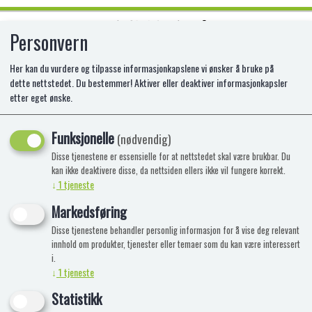
Personvern
0
Her kan du vurdere og tilpasse informasjonkapslene vi ønsker å bruke på
dette nettstedet. Du bestemmer! Aktiver eller deaktiver informasjonkapsler
etter eget ønske.
Viser 6 produkter
Funksjonelle
(nødvendig)
Disse tjenestene er essensielle for at nettstedet skal være brukbar. Du
kan ikke deaktivere disse, da nettsiden ellers ikke vil fungere korrekt.
↓
1
tjeneste
MINIX NARUTO NARUTO
Markedsføring
Disse tjenestene behandler personlig informasjon for å vise deg relevant
innhold om produkter, tjenester eller temaer som du kan være interessert
AS-MNX11308
i.
MINIX samlefigur 12 cm
↓
1
tjeneste
Statistikk
119,90
Kjøp
Naruto Naruto