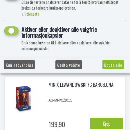
Disse tjenestene analyserer dataene for å forstå hvordan nettstedet
brukes og forbedre brukeropplevelsen.
...
↓
1
tjeneste
MINIX SASUKE NARUTO
Aktiver eller deaktiver alle valgfrie
informasjonkapsler
AS-MNX11315
Bruk denne bryteren til å aktivere eller deaktivere alle valgfrie
MINIX samlefigur 12 cm
informasjonkapsler.
199,90
Kjøp
Sasuke Naruto
Kun nødvendige
Godta valgte
Godta alle
...
MINIX LEWANDOWSKI FC BARCELONA
AS-MNX12015
199,90
Kjøp