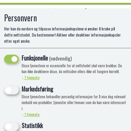
Personvern
0
Her kan du vurdere og tilpasse informasjonkapslene vi ønsker å bruke på
dette nettstedet. Du bestemmer! Aktiver eller deaktiver informasjonkapsler
etter eget ønske.
MOMBELLA HUGGING MONKEY
BITELEKE - GAMMEL ROSA
Funksjonelle
(nødvendig)
Disse tjenestene er essensielle for at nettstedet skal være brukbar. Du
Søt biteleke som også griper rundt flasker
kan ikke deaktivere disse, da nettsiden ellers ikke vil fungere korrekt.
og andre leker. Fra 5+ mnd
↓
1
tjeneste
Nyhet
Markedsføring
Disse tjenestene behandler personlig informasjon for å vise deg relevant
innhold om produkter, tjenester eller temaer som du kan være interessert
i.
↓
1
tjeneste
Statistikk