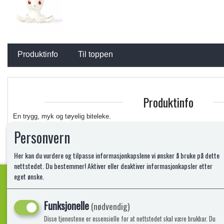
Produktinfo
Til toppen
Produktinfo
En trygg, myk og tøyelig biteleke.
Nuppene på tentaklene stimulerer babyens gummer
Personvern
Kan også brukes som en badeleke og aktivitetsleke
Frembringer gode motoriske og koordinasjons egenskaper, stimulere b ...
Her kan du vurdere og tilpasse informasjonkapslene vi ønsker å bruke på dette
Les mer
nettstedet. Du bestemmer! Aktiver eller deaktiver informasjonkapsler etter
eget ønske.
Funksjonelle
Kvalitetsprodukter!
(nødvendig)
Disse tjenestene er essensielle for at nettstedet skal være brukbar. Du