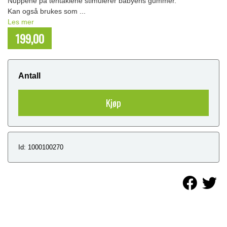
Nuppene på tentaklene stimulerer babyens gummer.
Kan også brukes som ...
Les mer
199,00
NOK
Antall
Kjøp
Id: 1000100270