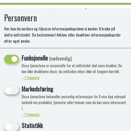
Personvern
0
Her kan du vurdere og tilpasse informasjonkapslene vi ønsker å bruke på
dette nettstedet. Du bestemmer! Aktiver eller deaktiver informasjonkapsler
etter eget ønske.
MOMBELLA SNAIL - ROSA
Funksjonelle
Rangle og biteleke for de mellom 0-6 mnd.
(nødvendig)
Disse tjenestene er essensielle for at nettstedet skal være brukbar. Du
kan ikke deaktivere disse, da nettsiden ellers ikke vil fungere korrekt.
↓
1
tjeneste
Markedsføring
Disse tjenestene behandler personlig informasjon for å vise deg relevant
innhold om produkter, tjenester eller temaer som du kan være interessert
i.
↓
1
tjeneste
Statistikk