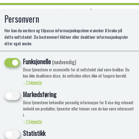
Personvern
0
Her kan du vurdere og tilpasse informasjonkapslene vi ønsker å bruke på
dette nettstedet. Du bestemmer! Aktiver eller deaktiver informasjonkapsler
etter eget ønske.
PAW PATROL DIE CAST PAW
PATROLLER
Funksjonelle
(nødvendig)
Disse tjenestene er essensielle for at nettstedet skal være brukbar. Du
kan ikke deaktivere disse, da nettsiden ellers ikke vil fungere korrekt.
↓
1
tjeneste
Markedsføring
Disse tjenestene behandler personlig informasjon for å vise deg relevant
innhold om produkter, tjenester eller temaer som du kan være interessert
i.
↓
1
tjeneste
Statistikk