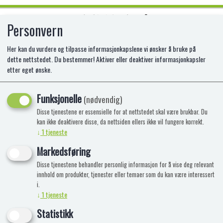
Personvern
0
Her kan du vurdere og tilpasse informasjonkapslene vi ønsker å bruke på
dette nettstedet. Du bestemmer! Aktiver eller deaktiver informasjonkapsler
etter eget ønske.
PAW PATROL DINO RESCUE
THEMED VEHICLES S
Funksjonelle
(nødvendig)
Disse tjenestene er essensielle for at nettstedet skal være brukbar. Du
kan ikke deaktivere disse, da nettsiden ellers ikke vil fungere korrekt.
↓
1
tjeneste
Markedsføring
Disse tjenestene behandler personlig informasjon for å vise deg relevant
innhold om produkter, tjenester eller temaer som du kan være interessert
i.
↓
1
tjeneste
Statistikk