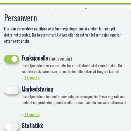
Personvern
0
Her kan du vurdere og tilpasse informasjonkapslene vi ønsker å bruke på
dette nettstedet. Du bestemmer! Aktiver eller deaktiver informasjonkapsler
etter eget ønske.
PAW PATROL FIGURER 3PK
Funksjonelle
(nødvendig)
Disse tjenestene er essensielle for at nettstedet skal være brukbar. Du
kan ikke deaktivere disse, da nettsiden ellers ikke vil fungere korrekt.
↓
1
tjeneste
Markedsføring
Disse tjenestene behandler personlig informasjon for å vise deg relevant
innhold om produkter, tjenester eller temaer som du kan være interessert
i.
↓
1
tjeneste
Statistikk