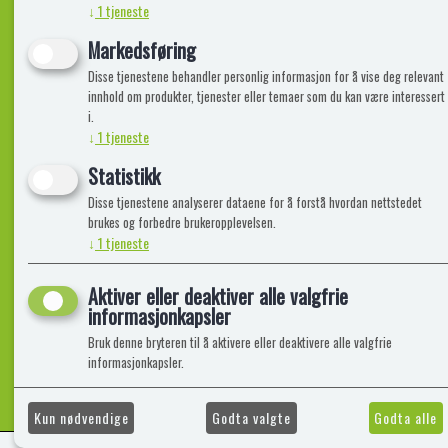
↓
1
tjeneste
Informasjon
Lekegigante
Markedsføring
Disse tjenestene behandler personlig informasjon for å vise deg relevant
Frakt, Retur og Reklamasjon
Kontakt oss
innhold om produkter, tjenester eller temaer som du kan være interessert
Om oss
i.
↓
1
tjeneste
Statistikk
Disse tjenestene analyserer dataene for å forstå hvordan nettstedet
brukes og forbedre brukeropplevelsen.
↓
1
tjeneste
Aktiver eller deaktiver alle valgfrie
informasjonkapsler
Bruk denne bryteren til å aktivere eller deaktivere alle valgfrie
informasjonkapsler.
Kun nødvendige
Godta valgte
Godta alle