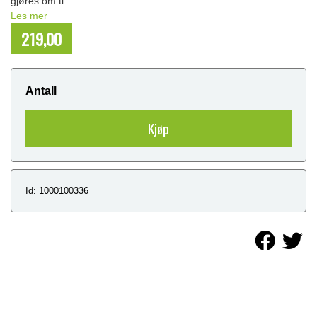
gjøres om ti ...
Les mer
219,00
NOK
Antall
Kjøp
Id: 1000100336