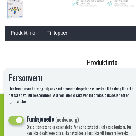
Produktinfo
Til toppen
Produktinfo
PIXIO - bygg pikselerte figurer med magneter
Personvern
De fleste barn i dag vet hva en piksel er. Vi er vant til å se på skjerme
ler av gammeldagse dataspill der animasjonene er ...
Her kan du vurdere og tilpasse informasjonkapslene vi ønsker å bruke på dette
Les mer
nettstedet. Du bestemmer! Aktiver eller deaktiver informasjonkapsler etter
eget ønske.
Funksjonelle
Kvalitetsprodukter!
(nødvendig)
Disse tjenestene er essensielle for at nettstedet skal være brukbar. Du
kan ikke deaktivere disse, da nettsiden ellers ikke vil fungere korrekt.