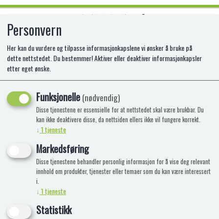
Personvern
0
Her kan du vurdere og tilpasse informasjonkapslene vi ønsker å bruke på
dette nettstedet. Du bestemmer! Aktiver eller deaktiver informasjonkapsler
etter eget ønske.
PLAY-DOH CREATIN´ CAKES
PLAYSET
Funksjonelle
(nødvendig)
Disse tjenestene er essensielle for at nettstedet skal være brukbar. Du
EX-F4718
kan ikke deaktivere disse, da nettsiden ellers ikke vil fungere korrekt.
↓
1
tjeneste
Markedsføring
Disse tjenestene behandler personlig informasjon for å vise deg relevant
innhold om produkter, tjenester eller temaer som du kan være interessert
i.
↓
1
tjeneste
Statistikk