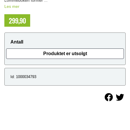
Lommeboken former ...
Les mer
299,90
NOK
Antall
Produktet er utsolgt
Id: 1000034793