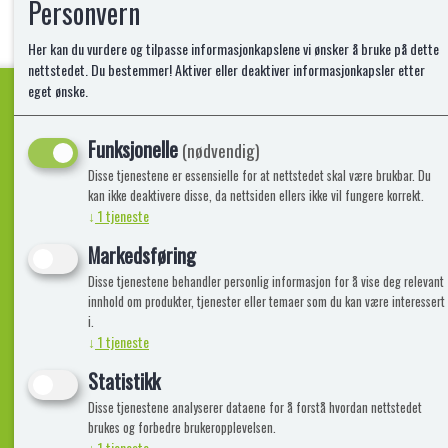
Personvern
Her kan du vurdere og tilpasse informasjonkapslene vi ønsker å bruke på dette
nettstedet. Du bestemmer! Aktiver eller deaktiver informasjonkapsler etter
eget ønske.
Funksjonelle
Kvalitetsprodukter!
(nødvendig)
Disse tjenestene er essensielle for at nettstedet skal være brukbar. Du
kan ikke deaktivere disse, da nettsiden ellers ikke vil fungere korrekt.
↓
1
tjeneste
Informasjon
Lekegigante
Markedsføring
Disse tjenestene behandler personlig informasjon for å vise deg relevant
Frakt, Retur og Reklamasjon
Kontakt oss
innhold om produkter, tjenester eller temaer som du kan være interessert
Om oss
i.
↓
1
tjeneste
Statistikk
Disse tjenestene analyserer dataene for å forstå hvordan nettstedet
brukes og forbedre brukeropplevelsen.
↓
1
tjeneste