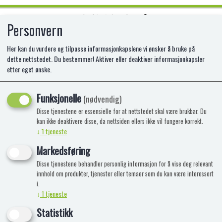
Personvern
0
Her kan du vurdere og tilpasse informasjonkapslene vi ønsker å bruke på
dette nettstedet. Du bestemmer! Aktiver eller deaktiver informasjonkapsler
etter eget ønske.
PLUS AKRYLMALING BRILLIANT
RØD
Funksjonelle
(nødvendig)
Disse tjenestene er essensielle for at nettstedet skal være brukbar. Du
kan ikke deaktivere disse, da nettsiden ellers ikke vil fungere korrekt.
↓
1
tjeneste
Markedsføring
Disse tjenestene behandler personlig informasjon for å vise deg relevant
innhold om produkter, tjenester eller temaer som du kan være interessert
i.
↓
1
tjeneste
Statistikk