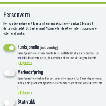
Personvern
0
Her kan du vurdere og tilpasse informasjonkapslene vi ønsker å bruke på
dette nettstedet. Du bestemmer! Aktiver eller deaktiver informasjonkapsler
etter eget ønske.
PLUS PLUS GO! FIRE AND RESCUE
Funksjonelle
(nødvendig)
Disse tjenestene er essensielle for at nettstedet skal være brukbar. Du
kan ikke deaktivere disse, da nettsiden ellers ikke vil fungere korrekt.
↓
1
tjeneste
Markedsføring
Disse tjenestene behandler personlig informasjon for å vise deg relevant
innhold om produkter, tjenester eller temaer som du kan være interessert
i.
↓
1
tjeneste
Statistikk