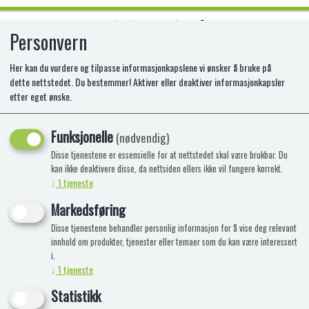
Personvern
0
Her kan du vurdere og tilpasse informasjonkapslene vi ønsker å bruke på
dette nettstedet. Du bestemmer! Aktiver eller deaktiver informasjonkapsler
etter eget ønske.
POKEMON BOX PREM COLL
COMBINED POWERS
Funksjonelle
(nødvendig)
Disse tjenestene er essensielle for at nettstedet skal være brukbar. Du
kan ikke deaktivere disse, da nettsiden ellers ikke vil fungere korrekt.
↓
1
tjeneste
Markedsføring
Disse tjenestene behandler personlig informasjon for å vise deg relevant
innhold om produkter, tjenester eller temaer som du kan være interessert
i.
↓
1
tjeneste
Statistikk