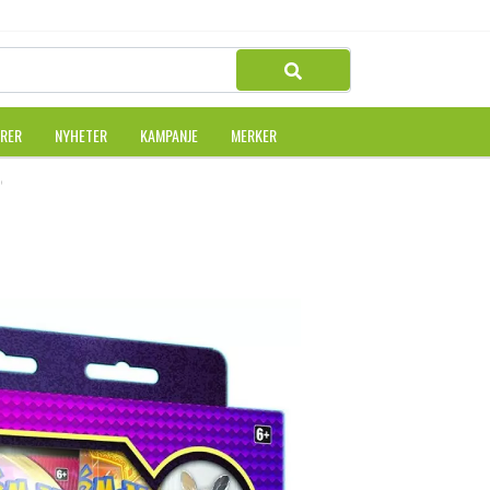
URER
NYHETER
KAMPANJE
MERKER
 COL. MORPEKO