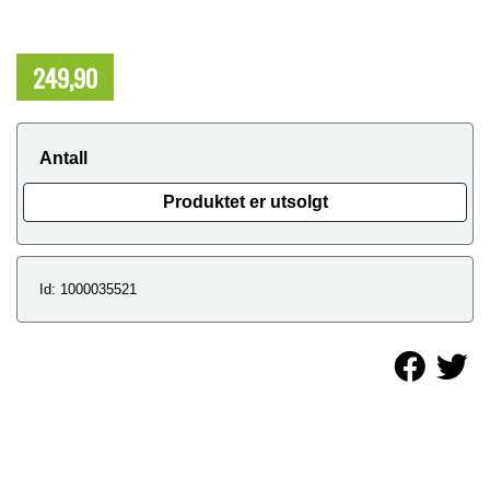
249,90
NOK
Antall
Produktet er utsolgt
Id: 1000035521