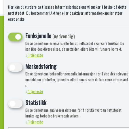
Her kan du vurdere og tilpasse informasjonkapslene vi ønsker å bruke på dette
nettstedet. Du bestemmer! Aktiver eller deaktiver informasjonkapsler etter
eget ønske.
Funksjonelle
(nødvendig)
Kvalitetsprodukter!
Disse tjenestene er essensielle for at nettstedet skal være brukbar. Du
kan ikke deaktivere disse, da nettsiden ellers ikke vil fungere korrekt.
↓
1
tjeneste
Informasjon
Lekegigante
Markedsføring
Disse tjenestene behandler personlig informasjon for å vise deg relevant
Frakt, Retur og Reklamasjon
Kontakt oss
innhold om produkter, tjenester eller temaer som du kan være interessert
Om oss
i.
↓
1
tjeneste
Statistikk
Disse tjenestene analyserer dataene for å forstå hvordan nettstedet
brukes og forbedre brukeropplevelsen.
↓
1
tjeneste