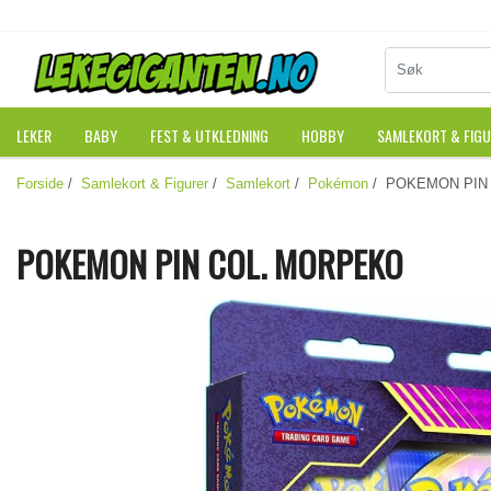
LEKER
BABY
FEST & UTKLEDNING
HOBBY
SAMLEKORT & FIG
Forside
/
Samlekort & Figurer
/
Samlekort
/
Pokémon
/ POKEMON PIN
POKEMON PIN COL. MORPEKO