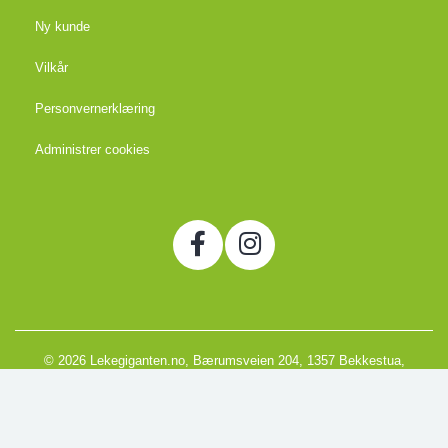
Ny kunde
Vilkår
Personvernerklæring
Administrer cookies
© 2026 Lekegiganten.no, Bærumsveien 204, 1357 Bekkestua,
Norge
Org. 988666866MVA
Powered by Proline