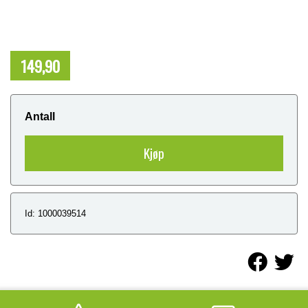
149,90
NOK
Antall
Kjøp
Id: 1000039514