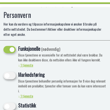
Personvern
0
Her kan du vurdere og tilpasse informasjonkapslene vi ønsker å bruke på
dette nettstedet. Du bestemmer! Aktiver eller deaktiver informasjonkapsler
etter eget ønske.
RANGLE BAMSE ROSA M/KLYPE
TINKA BAB
Funksjonelle
(nødvendig)
Disse tjenestene er essensielle for at nettstedet skal være brukbar. Du
kan ikke deaktivere disse, da nettsiden ellers ikke vil fungere korrekt.
↓
1
tjeneste
Markedsføring
Disse tjenestene behandler personlig informasjon for å vise deg relevant
innhold om produkter, tjenester eller temaer som du kan være interessert
i.
↓
1
tjeneste
Statistikk