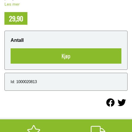
Les mer
29,90
NOK
Antall
Kjøp
Id: 1000020813