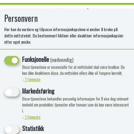
Personvern
0
Her kan du vurdere og tilpasse informasjonkapslene vi ønsker å bruke på
dette nettstedet. Du bestemmer! Aktiver eller deaktiver informasjonkapsler
etter eget ønske.
RE CYCLE ME SCIENCE
Funksjonelle
MI-73302000
(nødvendig)
Disse tjenestene er essensielle for at nettstedet skal være brukbar. Du
kan ikke deaktivere disse, da nettsiden ellers ikke vil fungere korrekt.
↓
1
tjeneste
Markedsføring
Disse tjenestene behandler personlig informasjon for å vise deg relevant
innhold om produkter, tjenester eller temaer som du kan være interessert
i.
↓
1
tjeneste
Statistikk