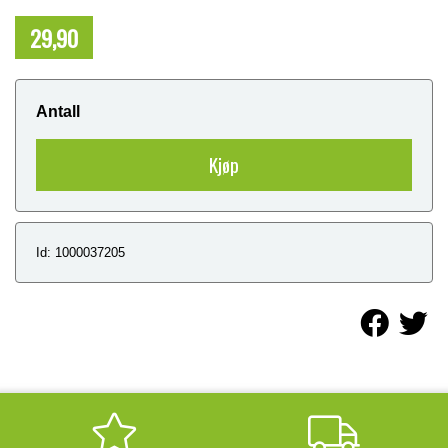
29,90
NOK
Antall
Kjøp
Id: 1000037205