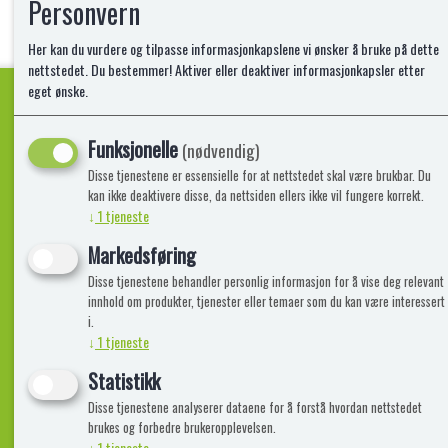
Personvern
Her kan du vurdere og tilpasse informasjonkapslene vi ønsker å bruke på dette
nettstedet. Du bestemmer! Aktiver eller deaktiver informasjonkapsler etter
eget ønske.
Funksjonelle
Kvalitetsprodukter!
(nødvendig)
Disse tjenestene er essensielle for at nettstedet skal være brukbar. Du
kan ikke deaktivere disse, da nettsiden ellers ikke vil fungere korrekt.
↓
1
tjeneste
Informasjon
Lekegigante
Markedsføring
Disse tjenestene behandler personlig informasjon for å vise deg relevant
Frakt, Retur og Reklamasjon
Kontakt oss
innhold om produkter, tjenester eller temaer som du kan være interessert
Om oss
i.
↓
1
tjeneste
Statistikk
Disse tjenestene analyserer dataene for å forstå hvordan nettstedet
brukes og forbedre brukeropplevelsen.
↓
1
tjeneste