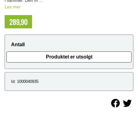
i flammer. Den m ...
Les mer
289,90
NOK
Antall
Produktet er utsolgt
Id: 1000040935