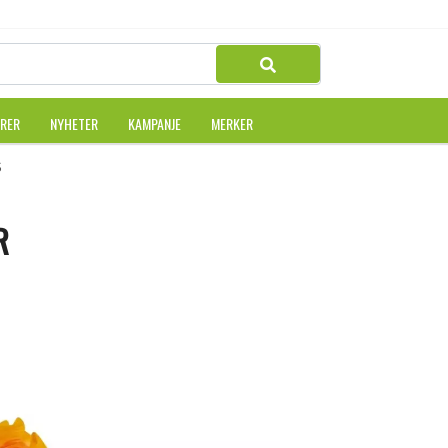
URER
NYHETER
KAMPANJE
MERKER
 SMASHER
R