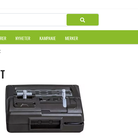
URER
NYHETER
KAMPANJE
MERKER
O GRA/GUL/HVIT
IT