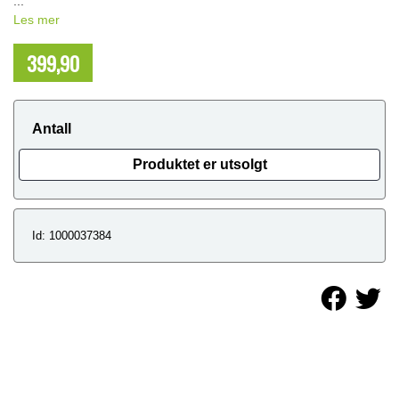
...
Les mer
399,90
NOK
Antall
Produktet er utsolgt
Id: 1000037384