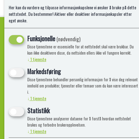
Her kan du vurdere og tilpasse informasjonkapslene vi ønsker å bruke på dette
nettstedet. Du bestemmer! Aktiver eller deaktiver informasjonkapsler etter
eget ønske.
Funksjonelle
(nødvendig)
Kvalitetsprodukter!
Disse tjenestene er essensielle for at nettstedet skal være brukbar. Du
kan ikke deaktivere disse, da nettsiden ellers ikke vil fungere korrekt.
↓
1
tjeneste
Informasjon
Lekegigante
Markedsføring
Disse tjenestene behandler personlig informasjon for å vise deg relevant
Frakt, Retur og Reklamasjon
Kontakt oss
innhold om produkter, tjenester eller temaer som du kan være interessert
Om oss
i.
↓
1
tjeneste
Statistikk
Disse tjenestene analyserer dataene for å forstå hvordan nettstedet
brukes og forbedre brukeropplevelsen.
↓
1
tjeneste