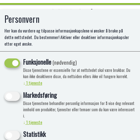
Personvern
0
Her kan du vurdere og tilpasse informasjonkapslene vi ønsker å bruke på
dette nettstedet. Du bestemmer! Aktiver eller deaktiver informasjonkapsler
etter eget ønske.
SJIRAFF KALV M/RETICULÆRT MØN.
L
Funksjonelle
(nødvendig)
Disse tjenestene er essensielle for at nettstedet skal være brukbar. Du
FH-48405
kan ikke deaktivere disse, da nettsiden ellers ikke vil fungere korrekt.
↓
1
tjeneste
Markedsføring
Disse tjenestene behandler personlig informasjon for å vise deg relevant
innhold om produkter, tjenester eller temaer som du kan være interessert
i.
↓
1
tjeneste
Statistikk