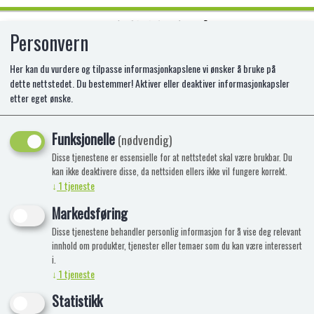
Personvern
0
Her kan du vurdere og tilpasse informasjonkapslene vi ønsker å bruke på
dette nettstedet. Du bestemmer! Aktiver eller deaktiver informasjonkapsler
etter eget ønske.
SKELETON PONCHO VOKSEN
Funksjonelle
HI-97081
(nødvendig)
Disse tjenestene er essensielle for at nettstedet skal være brukbar. Du
kan ikke deaktivere disse, da nettsiden ellers ikke vil fungere korrekt.
↓
1
tjeneste
Markedsføring
Disse tjenestene behandler personlig informasjon for å vise deg relevant
innhold om produkter, tjenester eller temaer som du kan være interessert
i.
↓
1
tjeneste
Statistikk