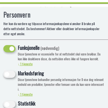
Personvern
0
Her kan du vurdere og tilpasse informasjonkapslene vi ønsker å bruke på
dette nettstedet. Du bestemmer! Aktiver eller deaktiver informasjonkapsler
etter eget ønske.
SQUISHMALLOWS 30 CM P15
ZARINA THE YELLO
Funksjonelle
(nødvendig)
Disse tjenestene er essensielle for at nettstedet skal være brukbar. Du
AM-2409P15
kan ikke deaktivere disse, da nettsiden ellers ikke vil fungere korrekt.
↓
1
tjeneste
Markedsføring
Disse tjenestene behandler personlig informasjon for å vise deg relevant
innhold om produkter, tjenester eller temaer som du kan være interessert
i.
↓
1
tjeneste
Statistikk