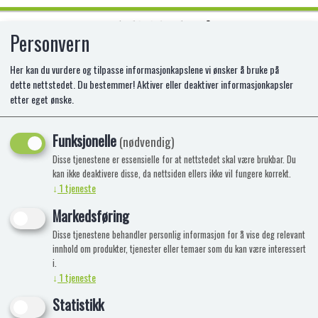
Personvern
0
Her kan du vurdere og tilpasse informasjonkapslene vi ønsker å bruke på
dette nettstedet. Du bestemmer! Aktiver eller deaktiver informasjonkapsler
etter eget ønske.
SQUISHMALLOWS 40 CM CONNOR
Funksjonelle
(nødvendig)
Disse tjenestene er essensielle for at nettstedet skal være brukbar. Du
kan ikke deaktivere disse, da nettsiden ellers ikke vil fungere korrekt.
↓
1
tjeneste
Markedsføring
Disse tjenestene behandler personlig informasjon for å vise deg relevant
innhold om produkter, tjenester eller temaer som du kan være interessert
i.
↓
1
tjeneste
Statistikk